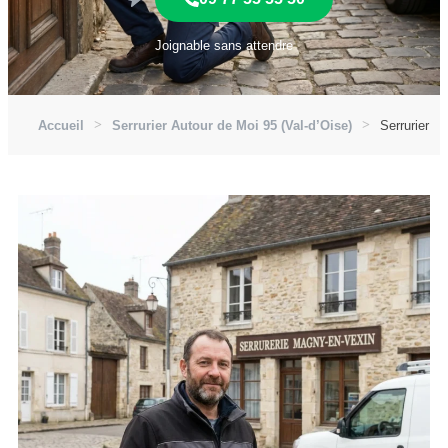
Joignable sans attendre
Accueil
Serrurier Autour de Moi 95 (Val-d’Oise)
Serrurier A