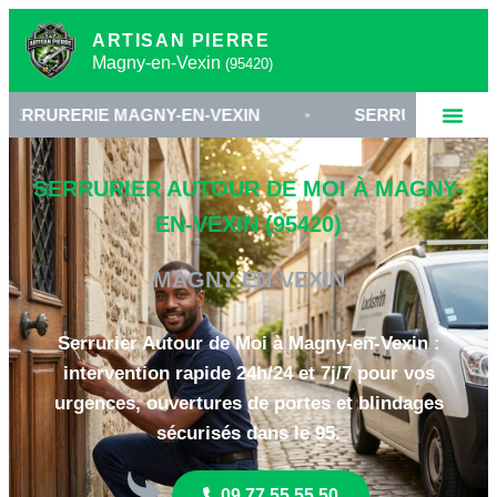
ARTISAN PIERRE
Magny-en-Vexin
(95420)
 MAGNY-EN-VEXIN
•
SERRURIER VAL-D'OISE 95
SERRURIER AUTOUR DE MOI À MAGNY-
EN-VEXIN (95420)
MAGNY-EN-VEXIN
Serrurier Autour de Moi à Magny-en-Vexin :
intervention rapide 24h/24 et 7j/7 pour vos
urgences, ouvertures de portes et blindages
sécurisés dans le 95.
09 77 55 55 50