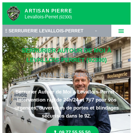
ARTISAN PIERRE
Levallois-Perret
(92300)
ERIE LEVALLOIS-PERRET
•
SERRURIER 92300
SERRURIER AUTOUR DE MOI À
LEVALLOIS-PERRET (92300)
LEVALLOIS-PERRET
Serrurier Autour de Moi à Levallois-Perret :
intervention rapide 24h/24 et 7j/7 pour vos
urgences, ouvertures de portes et blindages
sécurisés dans le 92.
09 77 55 55 50