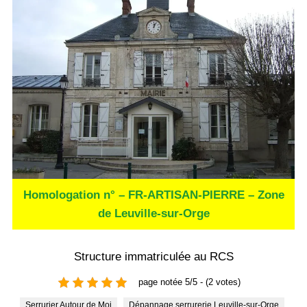
Homologation n° – FR-ARTISAN-PIERRE – Zone
de Leuville-sur-Orge
Structure immatriculée au RCS
page notée 5/5 - (2 votes)
Serrurier Autour de Moi
Dépannage serrurerie Leuville-sur-Orge