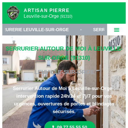
ARTISAN PIERRE
Leuville-sur-Orge
(91310)
UVILLE-SUR-ORGE
•
SERRURIER 91310 ESSONNE
SERRURIER AUTOUR DE MOI À LEUVILLE-
SUR-ORGE (91310)
LEUVILLE-SUR-ORGE
Serrurier Autour de Moi à Leuville-sur-Orge :
intervention rapide 24h/24 et 7j/7 pour vos
urgences, ouvertures de portes et blindages
sécurisés.
09 77 55 55 50