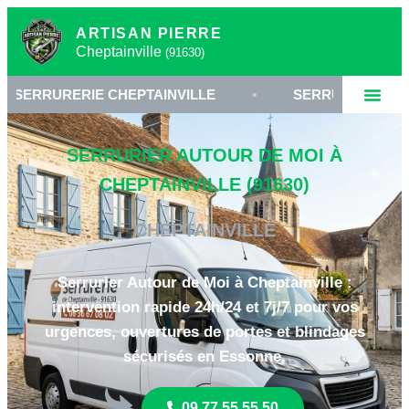
ARTISAN PIERRE
Cheptainville
(91630)
RIE CHEPTAINVILLE
•
SERRURIER ESSONNE 91
SERRURIER AUTOUR DE MOI À
CHEPTAINVILLE (91630)
CHEPTAINVILLE
Serrurier Autour de Moi à Cheptainville :
intervention rapide 24h/24 et 7j/7 pour vos
urgences, ouvertures de portes et blindages
sécurisés en Essonne.
09 77 55 55 50