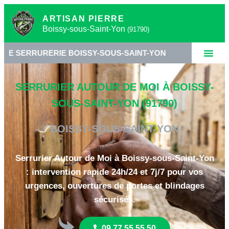
ARTISAN PIERRE
Boissy-sous-Saint-Yon
(91790)
RIE BOISSY-SOUS-SAINT-YON
•
SERRURIER ESSO
SERRURIER AUTOUR DE MOI À BOISSY-
SOUS-SAINT-YON (91790)
BOISSY-SOUS-SAINT-YON
Serrurier Autour de Moi à Boissy-sous-Saint-Yon
: intervention rapide 24h/24 et 7j/7 pour vos
urgences, ouvertures de portes et blindages
sécurisés.
09 77 55 55 50