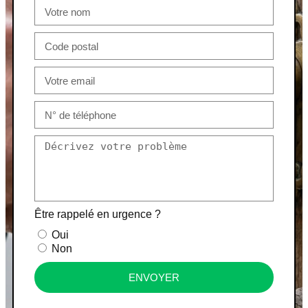
Être rappelé en urgence ?
Oui
Non
ENVOYER