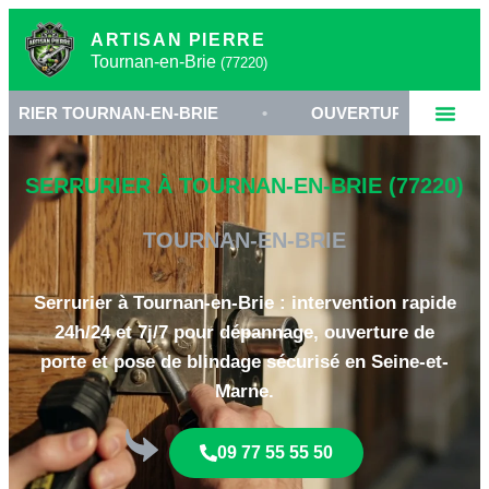
ARTISAN PIERRE
Tournan-en-Brie
(77220)
OURNAN-EN-BRIE
•
OUVERTURE DE PORTE 77220
SERRURIER À TOURNAN-EN-BRIE (77220)
TOURNAN-EN-BRIE
Serrurier à Tournan-en-Brie : intervention rapide
24h/24 et 7j/7 pour dépannage, ouverture de
porte et pose de blindage sécurisé en Seine-et-
Marne.
09 77 55 55 50