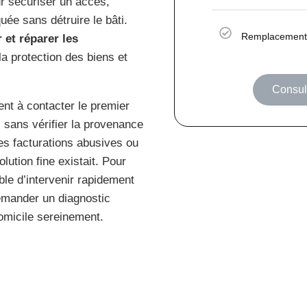
ur sécuriser un accès,
uée sans détruire le bâti.
Remplacement 
r et réparer les
la protection des biens et
Consult
ent à contacter le premier
 sans vérifier la provenance
es facturations abusives ou
lution fine existait. Pour
ble d’intervenir rapidement
demander un diagnostic
omicile sereinement.