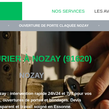
NOS SERVICES
LES AV
VERTURE DE PORTE CLAQUÉE NOZAY
•
REMPLACEME
RIER À NOZAY (91620)
NOZAY
zay : intervention rapide 24h/24 et 7j/7 pour vos
, ouvertures de portes et blindages. Devis
sparent et travail soigné en Essonne.