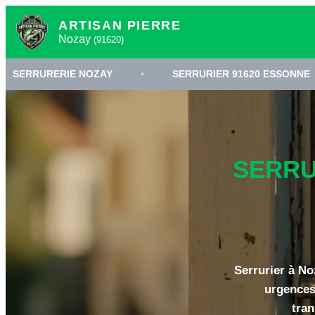
ARTISAN PIERRE
Nozay
(91620)
IE NOZAY
•
SERRURIER 91620 ESSONNE
•
OU
SERRU
Serrurier à No
urgences
tran