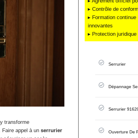
▸ Agrément officiel po
▸ Contrôle de conform
▸ Formation continue 
innovantes
▸ Protection juridiqu
Serrurier
Dépannage Ser
Serrurier 916
ay transforme
. Faire appel à un
serrurier
Ouverture De 