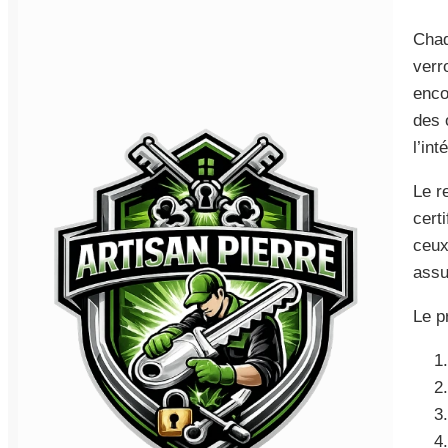
Chaq
verr
encor
des 
l’int
Le r
cert
ceux
assu
Le p