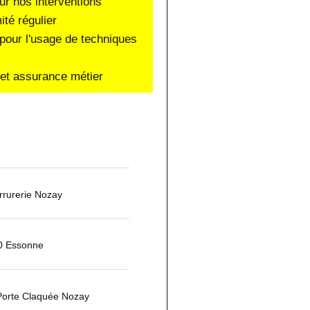
ur nos interventions
ité régulier
pour l'usage de techniques
e et assurance métier
rurerie Nozay
20 Essonne
Porte Claquée Nozay