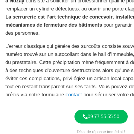
à Nozay
consiste à solliciter un professionnel qualifié po
remplacer un cylindre défectueux ou ouvrir une porte claq
La serrurerie est l’art technique de concevoir, installe
mécanismes de fermeture des bâtiments
pour garantir 
des personnes.
L’erreur classique qui génère des surcoûts consiste souv
numéro trouvé sur un autocollant dans le hall d’immeuble,
du prestataire. Cette précipitation mène fréquemment à d
à des techniques d’ouverture destructrices alors qu’une so
éviter ces complications, privilégiez un artisan local capa
tout en restant transparent sur ses tarifs. Vous pouvez 
précis via notre formulaire
contact
pour sécuriser votre d
09 77 55 55 50
Délai de réponse immédiat !