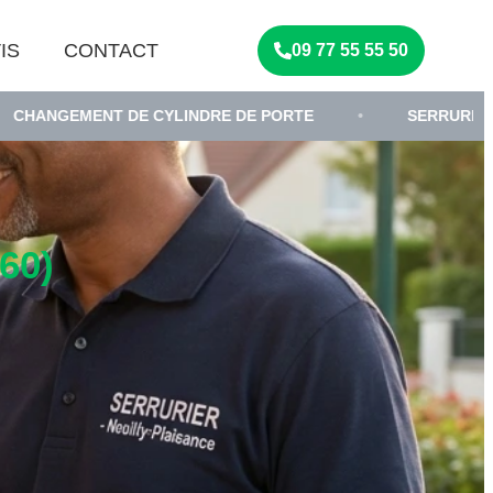
IS
CONTACT
09 77 55 55 50
 DE CYLINDRE DE PORTE
•
SERRURIER
•
D
60)