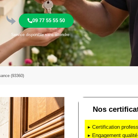
09 77 55 55 50
Service disponible sans attendre
isance (93360)
Nos certifica
▸ Certification profes
▸ Engagement qualité 