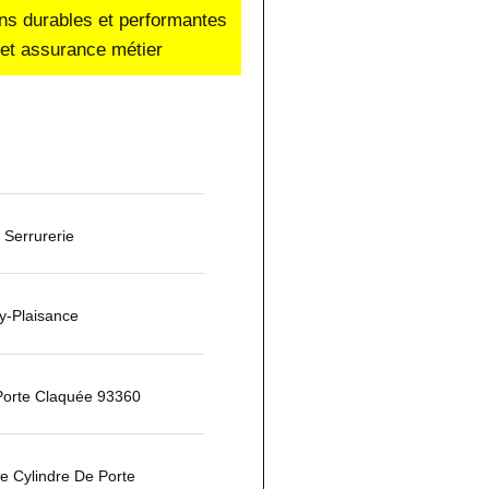
ons durables et performantes
e et assurance métier
Serrurerie
ly-Plaisance
Porte Claquée 93360
 Cylindre De Porte