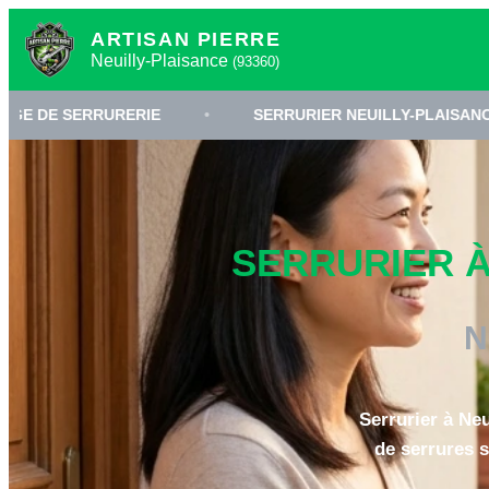
ARTISAN PIERRE
Neuilly-Plaisance
(93360)
URERIE
•
SERRURIER NEUILLY-PLAISANCE
•
SERRURIER À
N
Serrurier à Neu
de serrures s