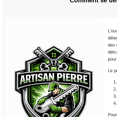
Comment se dér
L’ou
déte
des 
détr
pour
Le p
Pour