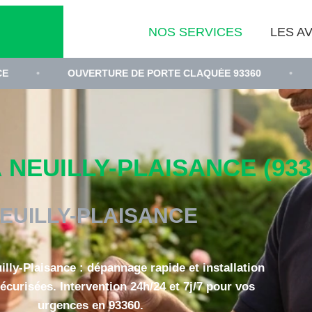
NOS SERVICES
LES AV
OUVERTURE DE PORTE CLAQUÉE 93360
•
CHANGEMENT
 NEUILLY-PLAISANCE (933
EUILLY-PLAISANCE
illy-Plaisance : dépannage rapide et installation
écurisées. Intervention 24h/24 et 7j/7 pour vos
urgences en 93360.