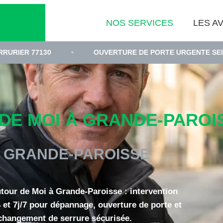
NOS SERVICES
LES AV
•
OUVERTURE DE PORTE URGENTE SEINE-ET-MARNE
E MOI À GRANDE-PAROIS
 GRANDE-PAROISSE
utour de Moi à Grande-Paroisse : intervention
 et 7j/7 pour dépannage, ouverture de porte et
changement de serrure sécurisée.