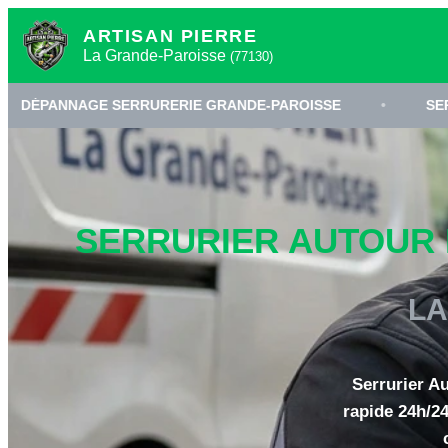
ARTISAN PIERRE
La Grande-Paroisse
(77130)
SERRURERIE GRANDE-PAROISSE
•
SERRURIER 77130
SERRURIER AUTOUR D
LA
Serrurier A
rapide 24h/24