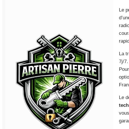
Le p
d’un
radi
cour
rapi
La t
7j/7
Pour 
opti
Fran
Le d
tech
vous
gara