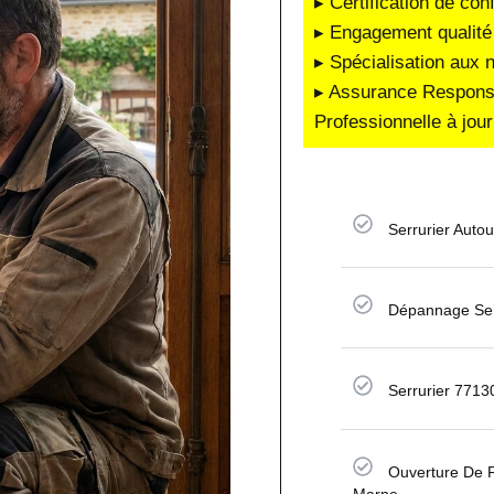
▸ Certification de co
▸ Engagement qualité 
▸ Spécialisation aux 
▸ Assurance Responsab
Professionnelle à jour
Serrurier Auto
Dépannage Ser
Serrurier 7713
Ouverture De P
Marne