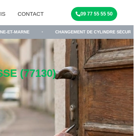
IS
CONTACT
09 77 55 55 50
•
CHANGEMENT DE CYLINDRE SÉCURISÉ
•
SE
SE (77130)