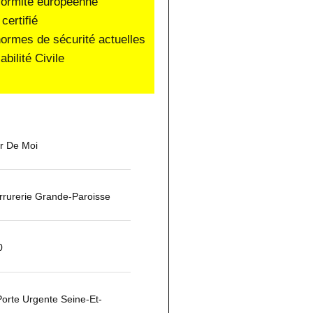
nformité européenne
certifié
normes de sécurité actuelles
ilité Civile
ur De Moi
rurerie Grande-Paroisse
0
orte Urgente Seine-Et-