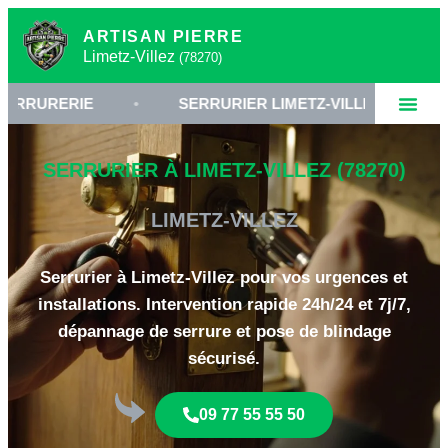
ARTISAN PIERRE
Limetz-Villez
(78270)
IE
•
SERRURIER LIMETZ-VILLEZ
•
OUVERT
SERRURIER À LIMETZ-VILLEZ (78270)
LIMETZ-VILLEZ
Serrurier à Limetz-Villez pour vos urgences et
installations. Intervention rapide 24h/24 et 7j/7,
dépannage de serrure et pose de blindage
sécurisé.
09 77 55 55 50