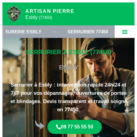
ARTISAN PIERRE
Esbly
(77450)
E ESBLY
•
SERRURIER 77450
•
OUVERTURE
SERRURIER À ESBLY (77450)
ESBLY
Serrurier à Esbly : intervention rapide 24h/24 et
7j/7 pour vos dépannages, ouvertures de portes
et blindages. Devis transparent et travail soigné
en 77450.
09 77 55 55 50