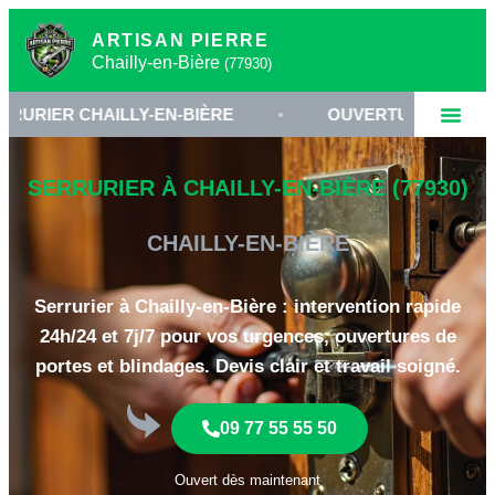
ARTISAN PIERRE
Chailly-en-Bière
(77930)
 CHAILLY-EN-BIÈRE
•
OUVERTURE DE PORTE CLAQ
SERRURIER À CHAILLY-EN-BIÈRE (77930)
CHAILLY-EN-BIÈRE
Serrurier à Chailly-en-Bière : intervention rapide
24h/24 et 7j/7 pour vos urgences, ouvertures de
portes et blindages. Devis clair et travail soigné.
09 77 55 55 50
Ouvert dès maintenant