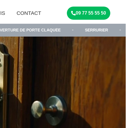
IS
CONTACT
09 77 55 55 50
E PORTE CLAQUÉE
•
SERRURIER
•
DÉPANNA