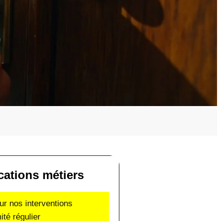
ications métiers
ur nos interventions
ité régulier