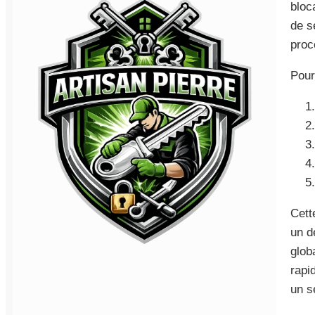
bloc
de s
proc
Pour
Cett
un d
glob
rapi
un s