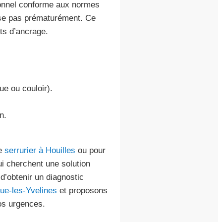
sionnel conforme aux normes
use pas prématurément. Ce
nts d’ancrage.
ue ou couloir).
n.
ue
serrurier à Houilles
ou pour
ui cherchent une solution
’obtenir un diagnostic
eue-les-Yvelines
et proposons
os urgences.