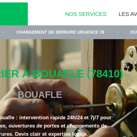
NOS SERVICES
LES AV
NGEMENT DE SERRURE URGENCE 78
•
OUVERTURE D
ER À BOUAFLE (78410)
BOUAFLE
ouafle : intervention rapide 24h/24 et 7j/7 pour
es, ouvertures de portes et changements de
rures. Devis clair et expertise locale.