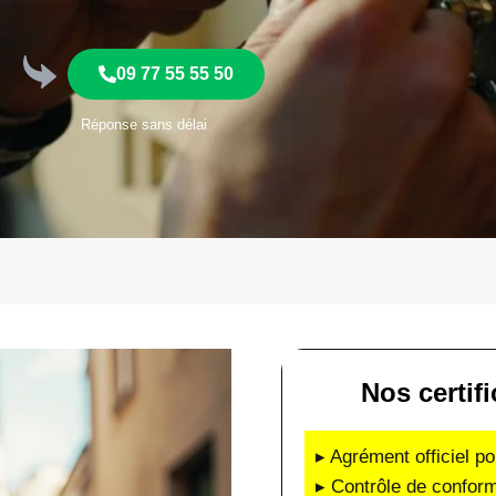
09 77 55 55 50
Réponse sans délai
Nos certif
▸ Agrément officiel po
▸ Contrôle de conform