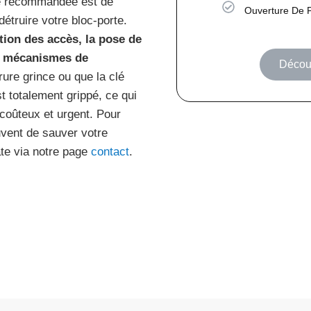
he recommandée est de
Ouverture De 
détruire votre bloc-porte.
ation des accès, la pose de
s mécanismes de
Découv
rure grince ou que la clé
t totalement grippé, ce qui
oûteux et urgent. Pour
uvent de sauver votre
te via notre page
contact
.