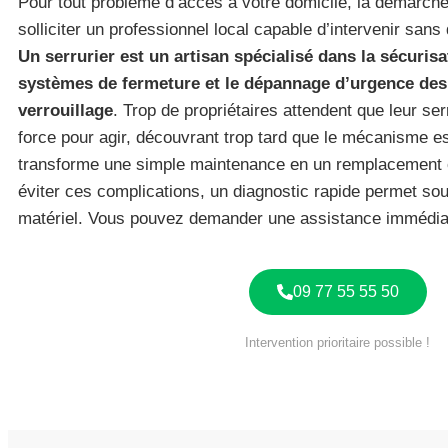
Pour tout problème d’accès à votre domicile, la démarc
solliciter un professionnel local capable d’intervenir sans 
Un serrurier est un artisan spécialisé dans la sécuris
systèmes de fermeture et le dépannage d’urgence de
verrouillage
. Trop de propriétaires attendent que leur ser
force pour agir, découvrant trop tard que le mécanisme es
transforme une simple maintenance en un remplacement c
éviter ces complications, un diagnostic rapide permet so
matériel. Vous pouvez demander une assistance immédia
09 77 55 55 50
Intervention prioritaire possible !