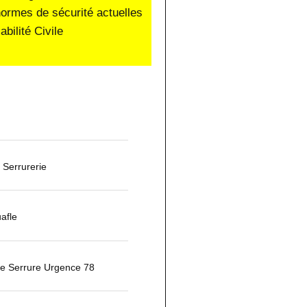
normes de sécurité actuelles
ilité Civile
Serrurerie
afle
 Serrure Urgence 78