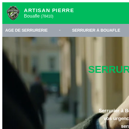
ARTISAN PIERRE
Bouafle
(78410)
SERRURERIE
•
SERRURIER À BOUAFLE
•
CHA
SERRURI
Serrurier à B
vos urgenc
ser