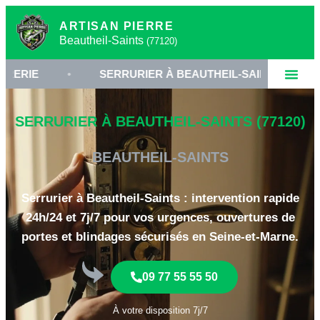
ARTISAN PIERRE
Beautheil-Saints
(77120)
•
SERRURIER À BEAUTHEIL-SAINTS
•
OUV
SERRURIER À BEAUTHEIL-SAINTS (77120)
BEAUTHEIL-SAINTS
Serrurier à Beautheil-Saints : intervention rapide
24h/24 et 7j/7 pour vos urgences, ouvertures de
portes et blindages sécurisés en Seine-et-Marne.
09 77 55 55 50
À votre disposition 7j/7