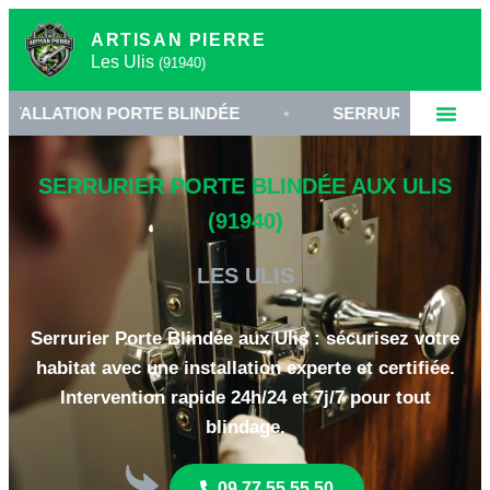
ARTISAN PIERRE
Les Ulis
(91940)
ION PORTE BLINDÉE
•
SERRURIER LES ULIS
•
SERRURIER PORTE BLINDÉE AUX ULIS
(91940)
LES ULIS
Serrurier Porte Blindée aux Ulis : sécurisez votre
habitat avec une installation experte et certifiée.
Intervention rapide 24h/24 et 7j/7 pour tout
blindage.
09 77 55 55 50