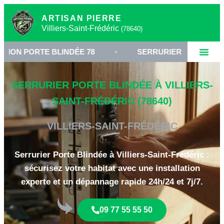
ARTISAN PIERRE
Villiers-Saint-Frédéric
(78640)
TE BLINDÉE 78
•
SERRURIER VILLIERS-SAINT-FRÉD
SERRURIER PORTE BLINDÉE À VILLIERS-
SAINT-FRÉDÉRIC (78640)
VILLIERS-SAINT-FRÉDÉRIC
Serrurier Porte Blindée à Villiers-Saint-Frédéric :
sécurisez votre habitat avec une installation
experte et un dépannage rapide 24h/24 et 7j/7.
09 77 55 55 50