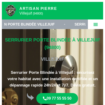
ARTISAN PIERRE
Villejuif
(94800)
E BLINDÉE VILLEJUIF
•
SERRURERIE HAUTE SÉCUR
SERRURIER PORTE BLINDÉE À VILLEJUIF
(94800)
VILLEJUIF
Serrurier Porte Blindée à Villejuif : sécurisez
votre habitat avec une installation certifiée et un
dépannage rapide 24h/24 et 7j/7. Devis gratuit.
09 77 55 55 50