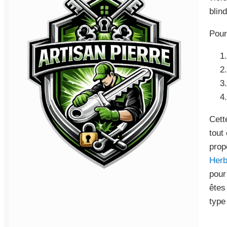
blin
Pour
Cett
tout
prop
Herb
pour
êtes
type