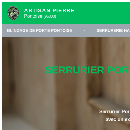
ARTISAN PIERRE
Pontoise
(95300)
E DE PORTE PONTOISE
•
SERRURERIE HAUTE SÉCURIT
SERRURIER PORT
Serrurier Por
avec un ex