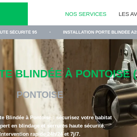
NOS SERVICES
LES AV
É 95
•
INSTALLATION PORTE BLINDÉE A2P PONTOISE
E BLINDÉE À PONTOISE (
PONTOISE
te Blindée à Pontoise : sécurisez votre habitat
pert en blindage et serrures haute sécurité.
Intervention rapide 24h/24 et 7j/7.