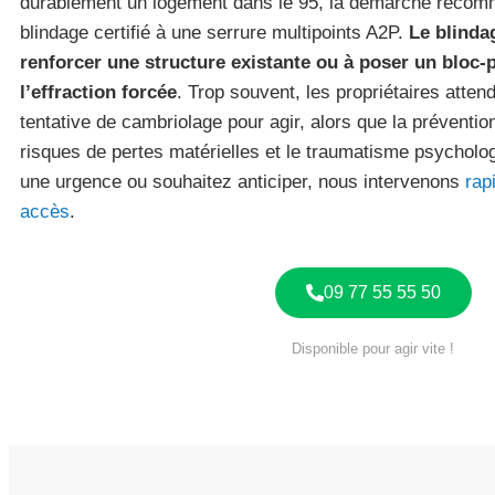
durablement un logement dans le 95, la démarche recom
blindage certifié à une serrure multipoints A2P.
Le blinda
renforcer une structure existante ou à poser un bloc
l’effraction forcée
. Trop souvent, les propriétaires atten
tentative de cambriolage pour agir, alors que la préventio
risques de pertes matérielles et le traumatisme psycholog
une urgence ou souhaitez anticiper, nous intervenons
rap
accès
.
09 77 55 55 50
Disponible pour agir vite !