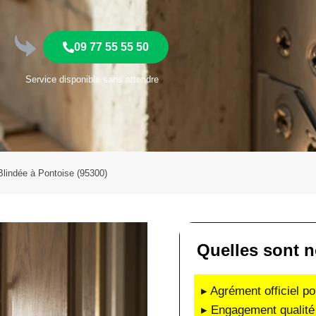
09 77 55 55 50
Service disponible sans attendre
 Blindée à Pontoise (95300)
Quelles sont n
▸ Agrément officiel po
▸ Engagement qualité 