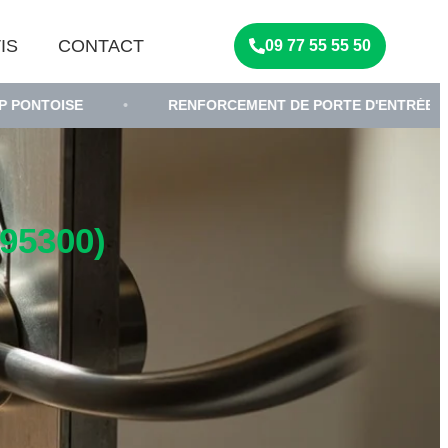
IS
CONTACT
09 77 55 55 50
•
RENFORCEMENT DE PORTE D'ENTRÉE
•
SE
95300)