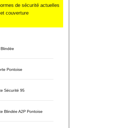
normes de sécurité actuelles
et couverture
 Blindée
rte Pontoise
te Sécurité 95
rte Blindée A2P Pontoise