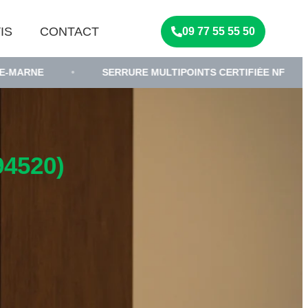
IS
CONTACT
09 77 55 55 50
•
SERRURE MULTIPOINTS CERTIFIÉE NF
•
SERR
4520)