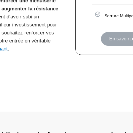
renforcer une menuiserie
r augmenter la résistance
Serrure Multipo
ent d’avoir subi un
illeur investissement pour
t souhaitez renforcer vos
En savoir p
tre entrée en véritable
nant
.