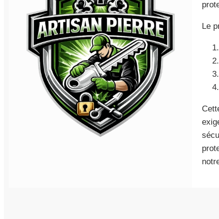
prot
Le p
Cett
exig
sécu
prot
notr