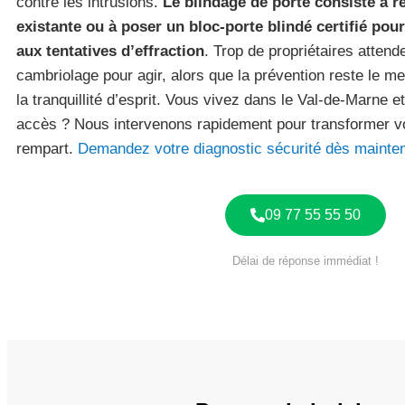
contre les intrusions.
Le blindage de porte consiste à 
existante ou à poser un bloc-porte blindé certifié pou
aux tentatives d’effraction
. Trop de propriétaires attend
cambriolage pour agir, alors que la prévention reste le me
la tranquillité d’esprit. Vous vivez dans le Val-de-Marne e
accès ? Nous intervenons rapidement pour transformer vo
rempart.
Demandez votre diagnostic sécurité dès mainte
09 77 55 55 50
Délai de réponse immédiat !