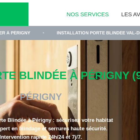
NOS SERVICES
LES AV
NY
•
INSTALLATION PORTE BLINDÉE VAL-DE-MARNE
E BLINDÉE À PÉRIGNY (9
PÉRIGNY
rte Blindée à Périgny : sécurisez votre habitat
pert en blindage et serrures haute sécurité.
Intervention rapide 24h/24 et 7j/7.