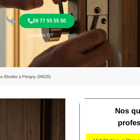
09 77 55 55 50
Joignable 7j/7
rte Blindée à Périgny (94520)
Nos qu
profe