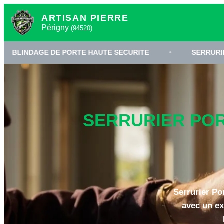
ARTISAN PIERRE
Périgny
(94520)
E DE PORTE HAUTE SÉCURITÉ
•
SERRURIER À PÉRIG
SERRURIER PORT
Serrurier Po
avec un ex