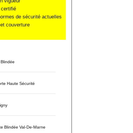
en vigueur
certifié
normes de sécurité actuelles
et couverture
 Blindée
rte Haute Sécurité
igny
orte Blindée Val-De-Marne