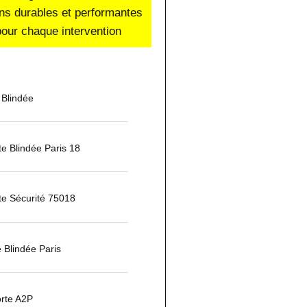
ons durables et performantes
our chaque intervention
 Blindée
rte Blindée Paris 18
te Sécurité 75018
 Blindée Paris
orte A2P