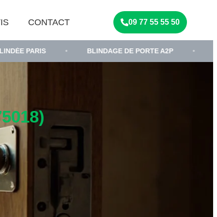
IS
CONTACT
09 77 55 55 50
IS
•
BLINDAGE DE PORTE A2P
•
SERRURIER 
5018)