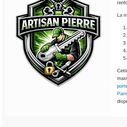
renf
La m
Cett
maxi
port
Pari
disp