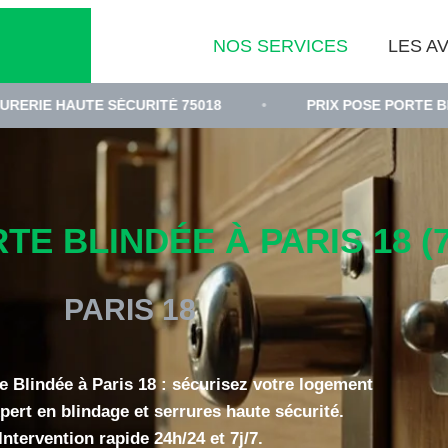
NOS SERVICES
LES AV
TE SÉCURITÉ 75018
•
PRIX POSE PORTE BLINDÉE PAR
E BLINDÉE À PARIS 18 (7
PARIS 18
e Blindée à Paris 18 : sécurisez votre logement
pert en blindage et serrures haute sécurité.
Intervention rapide 24h/24 et 7j/7.