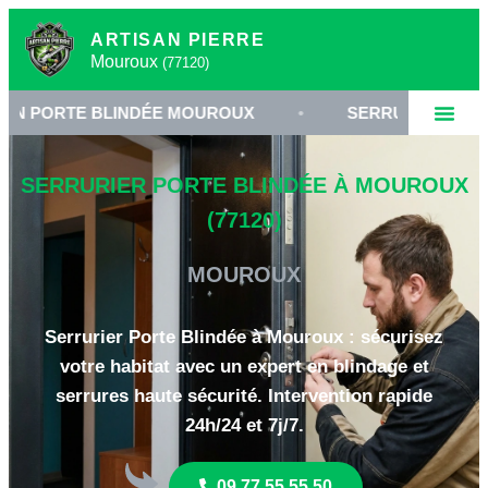
ARTISAN PIERRE
Mouroux
(77120)
 BLINDÉE MOUROUX
•
SERRURERIE HAUTE SÉCURIT
SERRURIER PORTE BLINDÉE À MOUROUX
(77120)
MOUROUX
Serrurier Porte Blindée à Mouroux : sécurisez
votre habitat avec un expert en blindage et
serrures haute sécurité. Intervention rapide
24h/24 et 7j/7.
09 77 55 55 50