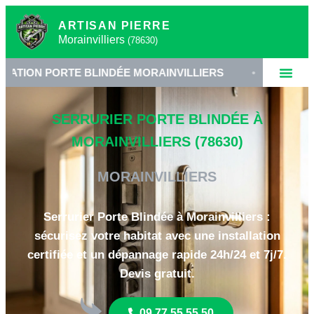
ARTISAN PIERRE
Morainvilliers
(78630)
ORTE BLINDÉE MORAINVILLIERS
•
SERRURERIE HA
SERRURIER PORTE BLINDÉE À
MORAINVILLIERS (78630)
MORAINVILLIERS
Serrurier Porte Blindée à Morainvilliers :
sécurisez votre habitat avec une installation
certifiée et un dépannage rapide 24h/24 et 7j/7.
Devis gratuit.
09 77 55 55 50