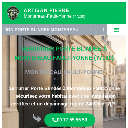
ARTISAN PIERRE
Montereau-Fault-Yonne
(77130)
RTE BLINDÉE MONTEREAU
•
SERRURIER 77130
SERRURIER PORTE BLINDÉE À
MONTEREAU-FAULT-YONNE (77130)
MONTEREAU-FAULT-YONNE
Serrurier Porte Blindée à Montereau-Fault-Yonne
: sécurisez votre habitat avec une installation
certifiée et un dépannage rapide 24h/24 et 7j/7.
09 77 55 55 50