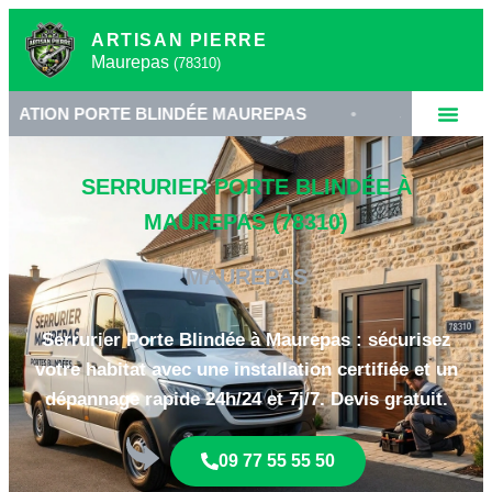
ARTISAN PIERRE
Maurepas
(78310)
PORTE BLINDÉE MAUREPAS
•
SERRURERIE HAUTE S
SERRURIER PORTE BLINDÉE À
MAUREPAS (78310)
MAUREPAS
Serrurier Porte Blindée à Maurepas : sécurisez
votre habitat avec une installation certifiée et un
dépannage rapide 24h/24 et 7j/7. Devis gratuit.
09 77 55 55 50