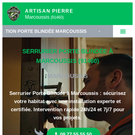
ARTISAN PIERRE
Marcoussis
(91460)
ORTE BLINDÉE MARCOUSSIS
•
SERRURIER SÉCURI
SERRURIER PORTE BLINDÉE À
MARCOUSSIS (91460)
MARCOUSSIS
Serrurier Porte Blindée à Marcoussis : sécurisez
votre habitat avec une installation experte et
certifiée. Intervention rapide 24h/24 et 7j/7 pour
vos projets.
09 77 55 55 50