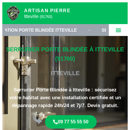
ARTISAN PIERRE
Itteville
(91760)
PORTE BLINDÉE ITTEVILLE
•
SERRURERIE HAUTE 
SERRURIER PORTE BLINDÉE À ITTEVILLE
(91760)
ITTEVILLE
Serrurier Porte Blindée à Itteville : sécurisez
votre habitat avec une installation certifiée et un
dépannage rapide 24h/24 et 7j/7. Devis gratuit.
09 77 55 55 50