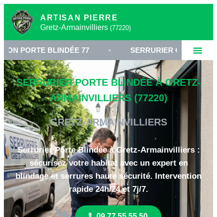
ARTISAN PIERRE
Gretz-Armainvilliers
(77220)
E BLINDÉE 77
•
SERRURIER GRETZ-ARMAINVILLIE
SERRURIER PORTE BLINDÉE À GRETZ-
ARMAINVILLIERS (77220)
GRETZ-ARMAINVILLIERS
Serrurier Porte Blindée à Gretz-Armainvilliers :
sécurisez votre habitat avec un expert en
blindage et serrures haute sécurité. Intervention
rapide 24h/24 et 7j/7.
09 77 55 55 50