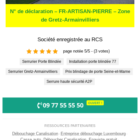
N° de déclaration – FR-ARTISAN-PIERRE – Zone
de Gretz-Armainvilliers
Société enregistrée au RCS
page notée 5/5 - (3 votes)
Serrurier Porte Blindée
Installation porte blindée 77
Serrurier Gretz-Armainvilliers
Prix blindage de porte Seine-et-Marne
Serrure haute sécurité A2P
OUVERT !
09 77 55 55 50
RESSOURCES PARTENAIRES
Débouchage Canalisation
·
Entreprise débouchage Luxembourg
·
Casse auto
·
Déboucher Canalisation
·
Epaviste gratuit
·