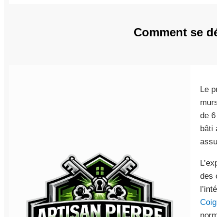
Comment se déro
Le p
murs
de 6
bâti
assu
L’ex
des 
l’in
Coig
norm