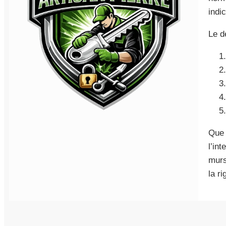
indi
Le d
Que 
l’in
murs
la r