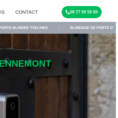
IS
CONTACT
09 77 55 55 50
YVELINES
•
BLINDAGE DE PORTE D'ENTRÉE
•
-DENNEMONT