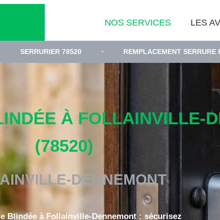
NOS SERVICES
LES AV
 78520
•
REMPLACEMENT SERRURE PORTE BLINDÉE 
LINDÉE À FOLLAINVILLE
(78520)
AINVILLE-DENNEMONT
te Blindée à Follainville-Dennemont : sécurisez