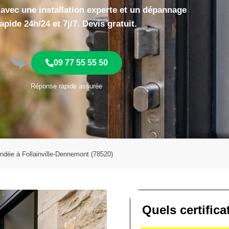
 avec une installation experte et un dépannage
apide 24h/24 et 7j/7. Devis gratuit.
09 77 55 55 50
Réponse rapide assurée
lindée à Follainville-Dennemont (78520)
Quels certific