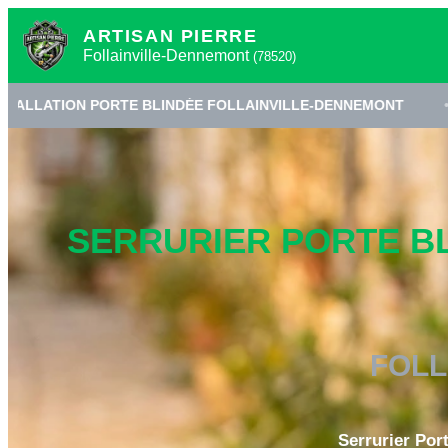
ARTISAN PIERRE
Follainville-Dennemont
(78520)
RTE BLINDÉE FOLLAINVILLE-DENNEMONT
•
SERRURIER
SERRURIER PORTE B
FOLL
Serrurier Por