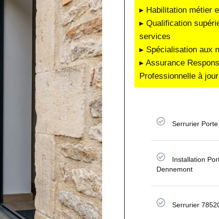
▸ Habilitation métier 
▸ Qualification supéri
services
▸ Spécialisation aux 
▸ Assurance Responsab
Professionnelle à jour
Serrurier Porte
Installation Por
Dennemont
Serrurier 7852