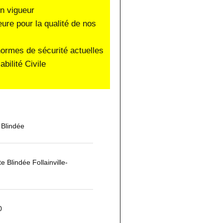
en vigueur
eure pour la qualité de nos
normes de sécurité actuelles
ilité Civile
 Blindée
te Blindée Follainville-
0