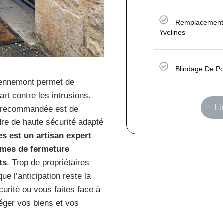
Remplacement 
Yvelines
Blindage De Po
Dennemont permet de
rt contre les intrusions.
Li
e recommandée est de
ndre de haute sécurité adapté
es est un artisan expert
tèmes de fermeture
ts
. Trop de propriétaires
ue l’anticipation reste la
curité ou vous faites face à
éger vos biens et vos