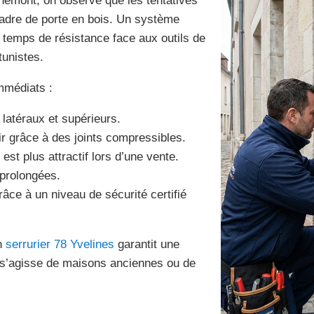
nnemont, on observe que les tentatives
 cadre de porte en bois. Un système
 temps de résistance face aux outils de
tunistes.
immédiats :
 latéraux et supérieurs.
ir grâce à des joints compressibles.
st plus attractif lors d’une vente.
 prolongées.
râce à un niveau de sécurité certifié
un
serrurier 78 Yvelines
garantit une
l s’agisse de maisons anciennes ou de