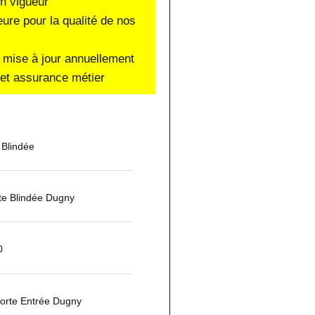
en vigueur
eure pour la qualité de nos
 mise à jour annuellement
e et assurance métier
 Blindée
rte Blindée Dugny
0
Porte Entrée Dugny