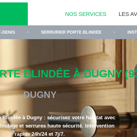
NOS SERVICES
LES AV
SERRURIER PORTE BLINDÉE
•
INSTALLATION PO
TE BLINDÉE À DUGNY (93
DUGNY
e Blindée à Dugny : sécurisez votre habitat avec
lindage et serrures haute sécurité. Intervention
rapide 24h/24 et 7j/7.