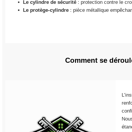
Le cylindre de sécurité
: protection contre le cr
Le protège-cylindre
: pièce métallique empêchan
Comment se déroule 
L’in
renf
conf
Nous
étan