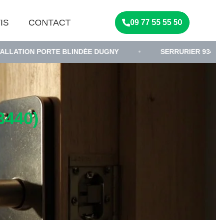
IS
CONTACT
09 77 55 55 50
RTE BLINDÉE DUGNY
•
SERRURIER 93440
•
P
440)