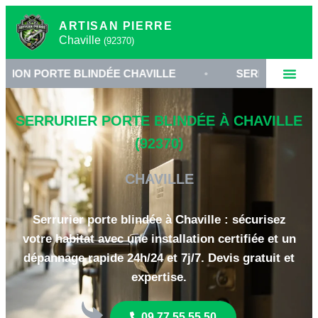
ARTISAN PIERRE
Chaville
(92370)
TE BLINDÉE CHAVILLE
•
SERRURERIE HAUTE SÉCU
SERRURIER PORTE BLINDÉE À CHAVILLE
(92370)
CHAVILLE
Serrurier porte blindée à Chaville : sécurisez
votre habitat avec une installation certifiée et un
dépannage rapide 24h/24 et 7j/7. Devis gratuit et
expertise.
09 77 55 55 50