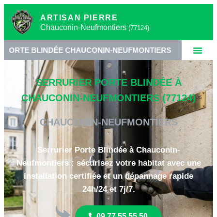
ARTISAN PIERRE
Chauconin-Neufmontiers
(77124)
INDÉE CHAUCONIN-NEUFMONTIERS
•
SERRURERIE 
SERRURIER PORTE BLINDÉE À
CHAUCONIN-NEUFMONTIERS (77124)
CHAUCONIN-NEUFMONTIERS
Serrurier Porte Blindée à Chauconin-
Neufmontiers : sécurisez votre habitat avec une
installation certifiée et un dépannage rapide
24h/24 et 7j/7.
09 77 55 55 50