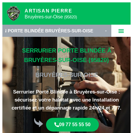
ARTISAN PIERRE
Bruyères-sur-Oise
(95820)
 BLINDÉE BRUYÈRES-SUR-OISE
•
SERRURERIE HAU
SERRURIER PORTE BLINDÉE À
BRUYÈRES-SUR-OISE (95820)
BRUYÈRES-SUR-OISE
Serrurier Porte Blindée à Bruyères-sur-Oise :
sécurisez votre habitat avec une installation
certifiée et un dépannage rapide 24h/24 et 7j/7.
09 77 55 55 50