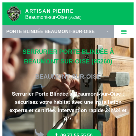
ARTISAN PIERRE
Beaumont-sur-Oise
(95260)
BLINDÉE BEAUMONT-SUR-OISE
•
SERRURIER VAL-D'
SERRURIER PORTE BLINDÉE À
BEAUMONT-SUR-OISE (95260)
BEAUMONT-SUR-OISE
Serrurier Porte Blindée à Beaumont-sur-Oise :
sécurisez votre habitat avec une installation
experte et certifiée. Intervention rapide 24h/24 et
7j/7.
09 77 55 55 50