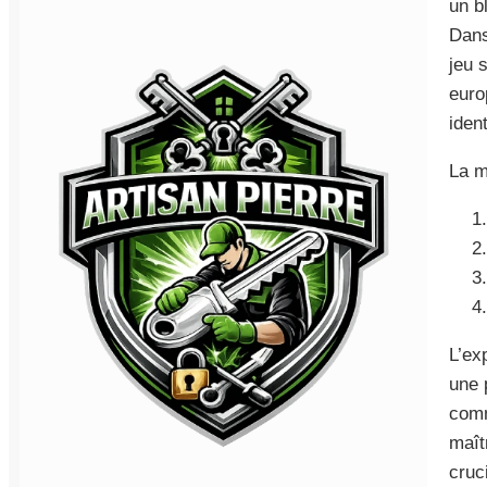
un b
Dans
jeu 
euro
iden
La m
L’ex
une 
comm
maît
cruc