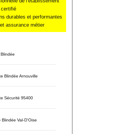
sionnelle de l'établissement
certifié
ons durables et performantes
e et assurance métier
 Blindée
rte Blindée Arnouville
te Sécurité 95400
e Blindée Val-D'Oise