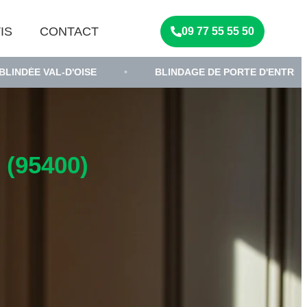
IS
CONTACT
09 77 55 55 50
-D'OISE
•
BLINDAGE DE PORTE D'ENTRÉE
•
(95400)