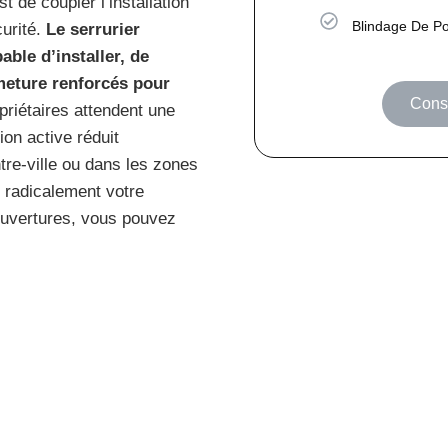
de coupler l’installation
Blindage De Po
curité.
Le serrurier
able d’installer, de
meture renforcés pour
Consu
priétaires attendent une
ion active réduit
tre-ville ou dans les zones
e radicalement votre
ouvertures, vous pouvez