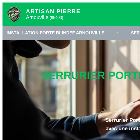
ARTISAN PIERRE
Arnouville
(95400)
TION PORTE BLINDÉE ARNOUVILLE
•
SERRURERIE HAU
SERRURIER PORTE
Serrurier Port
avec une insta