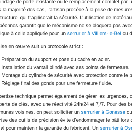
lindage de porte existante ou le remplacement complet par u
 la majorité des cas, l’artisan procède à la prise de mesures
structurel qui fragiliserait la sécurité. L’utilisation de maté
péennes garantit que le mécanisme ne se bloquera pas avec 
tique à celle appliquée pour un
serrurier à Villiers-le-Bel
ou d
ise en œuvre suit un protocole strict :
Préparation du support et pose du cadre en acier.
Installation du vantail blindé avec ses points de fermeture.
Montage du cylindre de sécurité avec protection contre le 
Réglage final des gonds pour une fermeture fluide.
pertise technique permet également de gérer les urgences,
perte de clés, avec une réactivité 24h/24 et 7j/7. Pour des b
unes voisines, on peut solliciter un
serrurier à Gonesse
ou
rise des outils de précision évite d’endommager le bâti lors d
ial pour maintenir la garantie du fabricant. Un
serrurier à Os