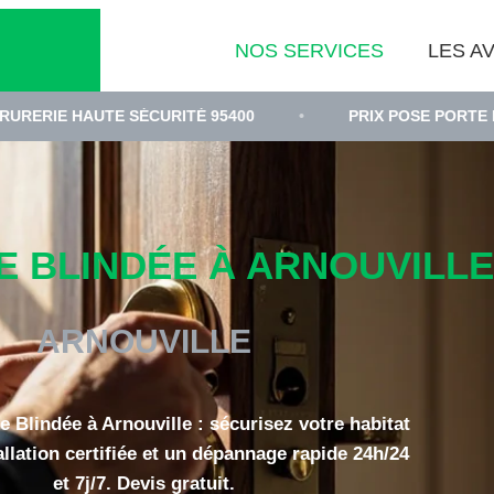
NOS SERVICES
LES AV
TE SÉCURITÉ 95400
•
PRIX POSE PORTE BLINDÉE VAL
 BLINDÉE À ARNOUVILLE 
ARNOUVILLE
e Blindée à Arnouville : sécurisez votre habitat
llation certifiée et un dépannage rapide 24h/24
et 7j/7. Devis gratuit.