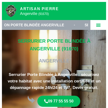
ARTISAN PIERRE
Angerville
(91670)
E BLINDÉE ANGERVILLE
•
SERRURIER BLINDAGE 
SERRURIER PORTE BLINDÉE À
ANGERVILLE (91670)
ANGERVILLE
Serrurier Porte Blindée à Angerville : sécurisez
votre habitat avec une installation certifiée et un
dépannage rapide 24h/24 et 7j/7. Devis gratuit.
09 77 55 55 50