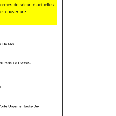
normes de sécurité actuelles
et couverture
ur De Moi
urerie Le Plessis-
0
Porte Urgente Hauts-De-