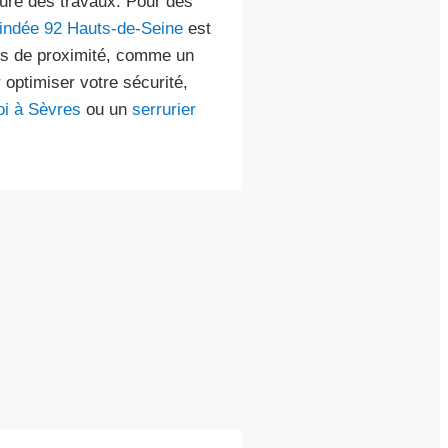
ture des travaux. Pour des
blindée 92 Hauts-de-Seine
est
ns de proximité, comme un
 optimiser votre sécurité,
oi à Sèvres
ou un
serrurier