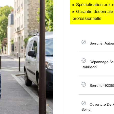
▸ Spécialisation aux 
▸ Garantie décennale 
professionnelle
Serrurier Auto
Dépannage Serr
Robinson
Serrurier 9235
Ouverture De 
Seine