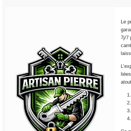
Le p
gara
7j/7
camb
lais
L’ex
liée
atou