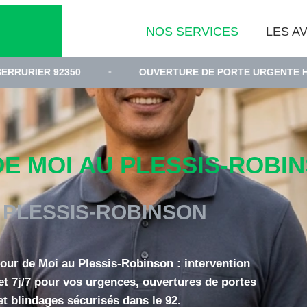
NOS SERVICES
LES AV
0
•
OUVERTURE DE PORTE URGENTE HAUTS-DE-SEINE
 MOI AU PLESSIS-ROBINS
 PLESSIS-ROBINSON
tour de Moi au Plessis-Robinson : intervention
et 7j/7 pour vos urgences, ouvertures de portes
et blindages sécurisés dans le 92.