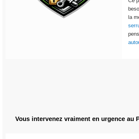
Ce p
beso
la m
serr
pens
auto
Vous intervenez vraiment en urgence au 