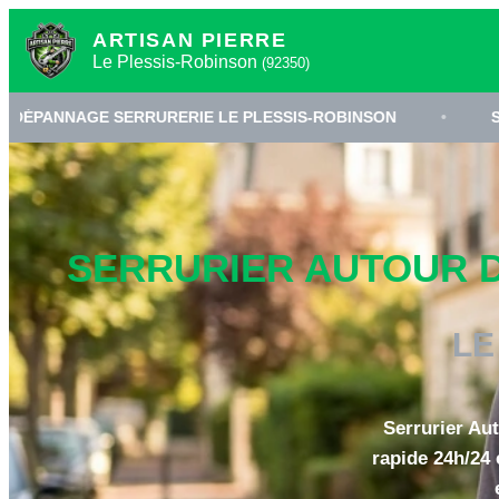
ARTISAN PIERRE
Le Plessis-Robinson
(92350)
RRURERIE LE PLESSIS-ROBINSON
•
SERRURIER 9235
SERRURIER AUTOUR DE
LE
Serrurier Au
rapide 24h/24 