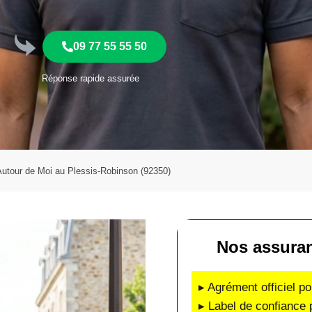
09 77 55 55 50
Réponse rapide assurée
 Autour de Moi au Plessis-Robinson (92350)
Nos assuran
▸ Agrément officiel po
▸ Label de confiance 