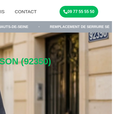
IS
CONTACT
09 77 55 55 50
•
REMPLACEMENT DE SERRURE SÉCURISÉE
•
ON (92350)