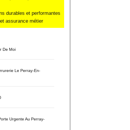
ons durables et performantes
e et assurance métier
ur De Moi
rurerie Le Perray-En-
0
orte Urgente Au Perray-