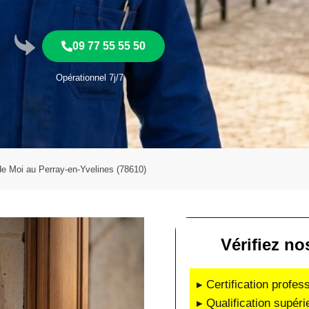
09 77 55 55 50
Opérationnel 7j/7
 de Moi au Perray-en-Yvelines (78610)
Vérifiez no
▸ Certification profes
▸ Qualification supéri