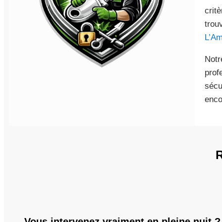
crit
trou
L’Am
Notr
prof
sécu
enco
Vous intervenez vraiment en pleine nuit ?