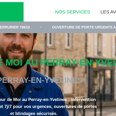
NOS SERVICES
LES AV
•
OUVERTURE DE PORTE URGENTE AU PERRAY-EN-YVE
MOI AU PERRAY-EN-YVELI
PERRAY-EN-YVELINES
our de Moi au Perray-en-Yvelines : intervention
et 7j/7 pour vos urgences, ouvertures de portes
et blindages sécurisés.