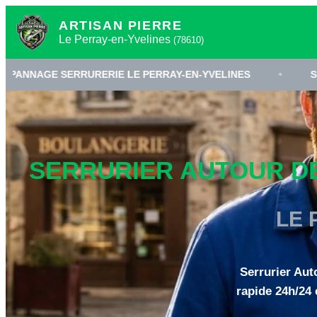
ARTISAN PIERRE
Le Perray-en-Yvelines
(78610)
RERIE LE PERRAY-EN-YVELINES
•
SERRURIER 78610
SERRURIER AUTOUR DE 
LE 
Serrurier Aut
rapide 24h/24 