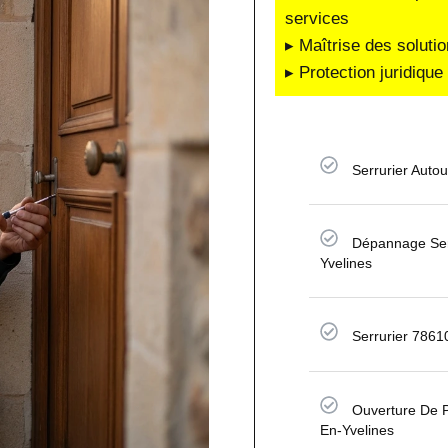
services
▸ Maîtrise des soluti
▸ Protection juridiqu
Serrurier Auto
Dépannage Ser
Yvelines
Serrurier 7861
Ouverture De P
En-Yvelines