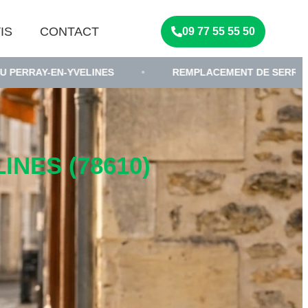
IS
CONTACT
09 77 55 55 50
LINES
•
REMPLACEMENT DE SERRURE YVELINES
NES (78610)