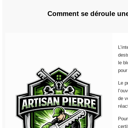
Comment se déroule une 
L’in
dest
le b
pour
Le p
l’ou
de v
réact
Pour
cert