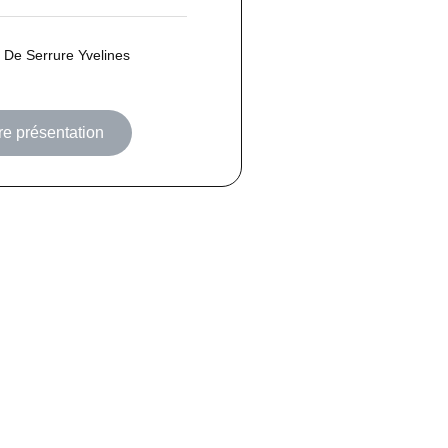
De Serrure Yvelines
re présentation