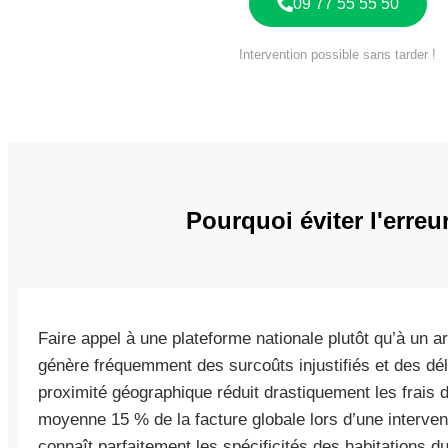
09 77 55 55 50
Intervention possible sans tarder !
Pourquoi éviter l'erre
Faire appel à une plateforme nationale plutôt qu’à un a
génère fréquemment des surcoûts injustifiés et des dél
proximité géographique réduit drastiquement les frais 
moyenne 15 % de la facture globale lors d’une interven
connaît parfaitement les spécificités des habitations d