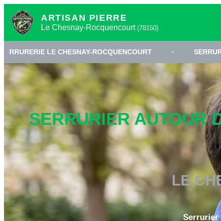
ARTISAN PIERRE
Le Chesnay-Rocquencourt
(78150)
CHESNAY-ROCQUENCOURT
•
SERRURIER 78150 YVELINE
SERRURIER AUTOUR 
LE CH
Serrurier