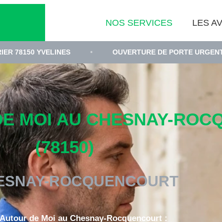
NOS SERVICES
LES AV
S
•
OUVERTURE DE PORTE URGENTE AU CHESNAY-R
DE MOI AU CHESNAY-RO
(78150)
ESNAY-ROCQUENCOURT
 Autour de Moi au Chesnay-Rocquencourt :