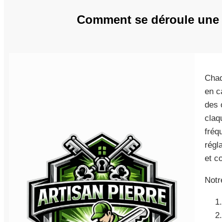
Comment se déroule une 
Chaq
en c
des 
claq
fréq
régl
et c
Notr