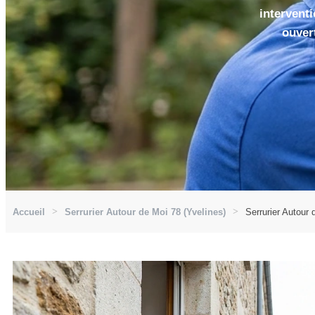
interventi
ouver
Accueil
Serrurier Autour de Moi 78 (Yvelines)
Serrurier Autour