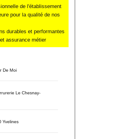
sionnelle de l'établissement
eure pour la qualité de nos
ons durables et performantes
e et assurance métier
ur De Moi
rurerie Le Chesnay-
0 Yvelines