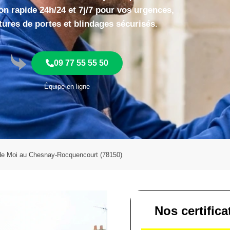
on rapide 24h/24 et 7j/7 pour vos urgences,
tures de portes et blindages sécurisés.
09 77 55 55 50
Équipe en ligne
 de Moi au Chesnay-Rocquencourt (78150)
Nos certifica