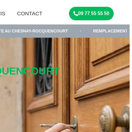
IS
CONTACT
09 77 55 55 50
OCQUENCOURT
•
REMPLACEMENT DE SERRURE HAUTE
CQUENCOURT