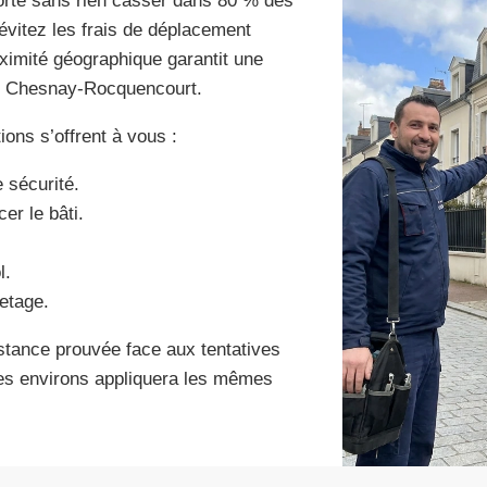
 porte sans rien casser dans 80 % des
évitez les frais de déplacement
roximité géographique garantit une
 du Chesnay-Rocquencourt.
ions s’offrent à vous :
 sécurité.
er le bâti.
l.
etage.
istance prouvée face aux tentatives
es environs appliquera les mêmes