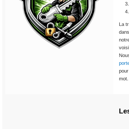
La t
dans
notr
vois
Nous
port
pour
mot.
Le