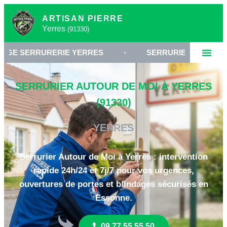
ARTISAN PIERRE
Yerres
(91330)
RERIE YERRES
•
SERRURIER 91330 ESSONNE
SERRURIER AUTOUR DE MOI À YERRES
(91330)
YERRES
Serrurier Autour de Moi à Yerres : intervention
rapide 24h/24 et 7j/7 pour vos urgences,
ouvertures de portes et blindages sécurisés en
Essonne.
09 77 55 55 50