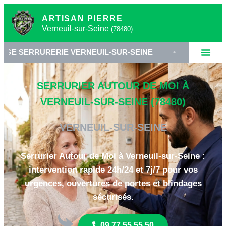
ARTISAN PIERRE
Verneuil-sur-Seine
(78480)
ERIE VERNEUIL-SUR-SEINE
•
SERRURIER 78480
SERRURIER AUTOUR DE MOI À
VERNEUIL-SUR-SEINE (78480)
VERNEUIL-SUR-SEINE
Serrurier Autour de Moi à Verneuil-sur-Seine :
intervention rapide 24h/24 et 7j/7 pour vos
urgences, ouvertures de portes et blindages
sécurisés.
09 77 55 55 50