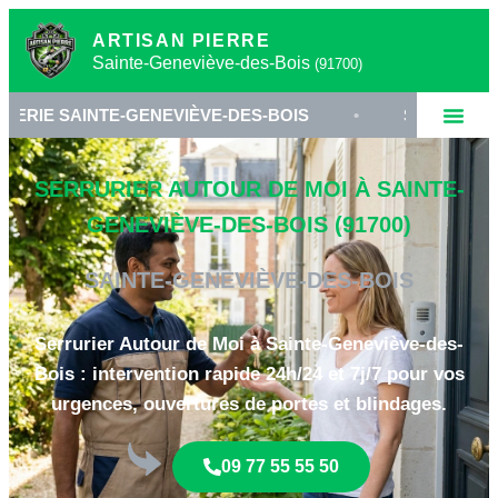
ARTISAN PIERRE
Sainte-Geneviève-des-Bois
(91700)
-GENEVIÈVE-DES-BOIS
•
SERRURIER 91700 ESSO
SERRURIER AUTOUR DE MOI À SAINTE-
GENEVIÈVE-DES-BOIS (91700)
SAINTE-GENEVIÈVE-DES-BOIS
Serrurier Autour de Moi à Sainte-Geneviève-des-
Bois : intervention rapide 24h/24 et 7j/7 pour vos
urgences, ouvertures de portes et blindages.
09 77 55 55 50