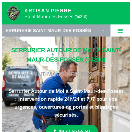
ARTISAN PIERRE
Saint-Maur-des-Fossés
(94210)
E SAINT-MAUR-DES-FOSSÉS
•
SERRURIER VAL-DE
SERRURIER AUTOUR DE MOI À SAINT-
MAUR-DES-FOSSÉS (94210)
SAINT-MAUR-DES-FOSSÉS
Serrurier Autour de Moi à Saint-Maur-des-Fossés
: intervention rapide 24h/24 et 7j/7 pour vos
urgences, ouvertures de portes et blindages
sécurisés.
09 77 55 55 50