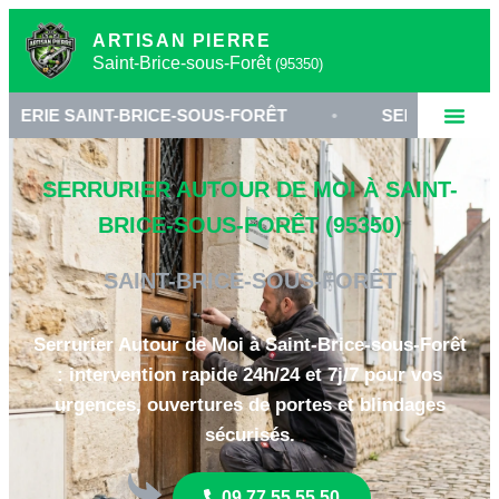
ARTISAN PIERRE
Saint-Brice-sous-Forêt
(95350)
-BRICE-SOUS-FORÊT
•
SERRURIER VAL-D'OISE 95
SERRURIER AUTOUR DE MOI À SAINT-
BRICE-SOUS-FORÊT (95350)
SAINT-BRICE-SOUS-FORÊT
Serrurier Autour de Moi à Saint-Brice-sous-Forêt
: intervention rapide 24h/24 et 7j/7 pour vos
urgences, ouvertures de portes et blindages
sécurisés.
09 77 55 55 50