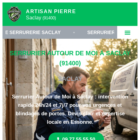
ARTISAN PIERRE
Saclay
(91400)
ERIE SACLAY
•
SERRURIER 91400 ESSONNE
•
SERRURIER AUTOUR DE MOI À SACLAY
(91400)
SACLAY
Serrurier Autour de Moi à Saclay : intervention
rapide 24h/24 et 7j/7 pour vos urgences et
blindages de portes. Devis clair et expertise
locale en Essonne.
09 77 55 55 50