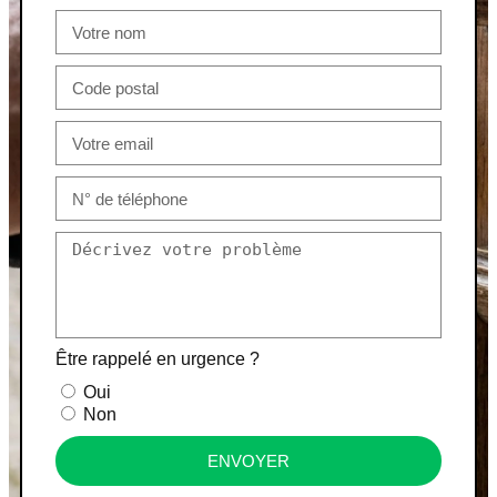
Être rappelé en urgence ?
Oui
Non
ENVOYER