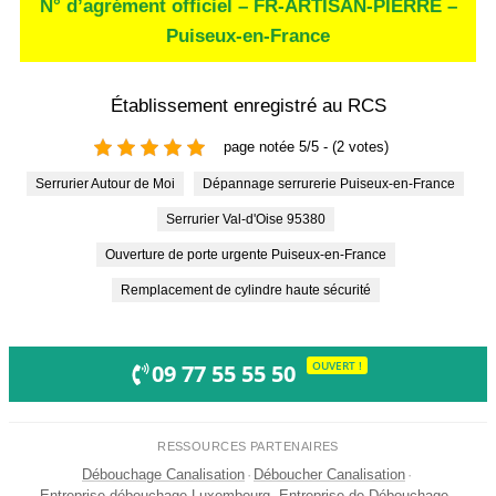
N° d’agrément officiel – FR-ARTISAN-PIERRE –
Puiseux-en-France
Établissement enregistré au RCS
page notée 5/5 - (2 votes)
Serrurier Autour de Moi
Dépannage serrurerie Puiseux-en-France
Serrurier Val-d'Oise 95380
Ouverture de porte urgente Puiseux-en-France
Remplacement de cylindre haute sécurité
OUVERT !
09 77 55 55 50
RESSOURCES PARTENAIRES
Débouchage Canalisation
·
Déboucher Canalisation
·