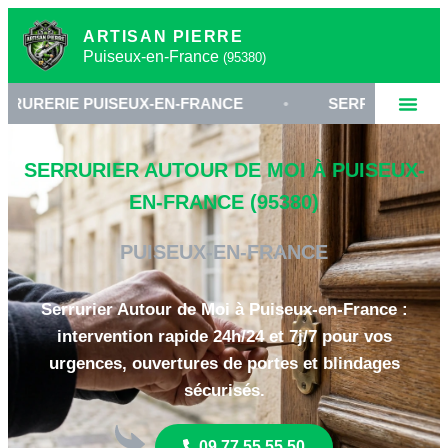
ARTISAN PIERRE
Puiseux-en-France
(95380)
UISEUX-EN-FRANCE
•
SERRURIER VAL-D'OISE 9538
SERRURIER AUTOUR DE MOI À PUISEUX-
EN-FRANCE (95380)
PUISEUX-EN-FRANCE
Serrurier Autour de Moi à Puiseux-en-France :
intervention rapide 24h/24 et 7j/7 pour vos
urgences, ouvertures de portes et blindages
sécurisés.
09 77 55 55 50