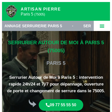
ARTISAN PIERRE
Paris 5
(75005)
 SERRURERIE PARIS 5
•
SERRURIER 75005
•
SERRURIER AUTOUR DE MOI À PARIS 5
(75005)
PARIS 5
Serrurier Autour de Moi à Paris 5 : intervention
rapide 24h/24 et 7j/7 pour dépannage, ouverture
de porte et changement de serrure dans le 75005.
09 77 55 55 50