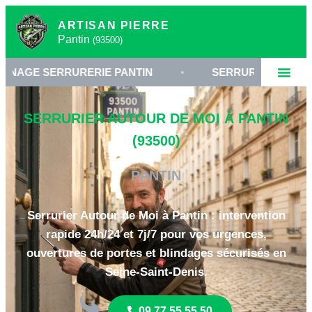
ARTISAN PIERRE
Pantin
(93500)
RRURERIE PANTIN
•
SERRURIER 93500
•
SERRURIER AUTOUR DE MOI À PANTIN
(93500)
PANTIN
Serrurier Autour de Moi à Pantin : intervention
rapide 24h/24 et 7j/7 pour vos urgences,
ouvertures de portes et blindages sécurisés en
Seine-Saint-Denis.
09 77 55 55 50