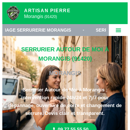
ARTISAN PIERRE
Morangis
(91420)
RRURERIE MORANGIS
•
SERRURIER 91420
•
SERRURIER AUTOUR DE MOI À
MORANGIS (91420)
MORANGIS
Serrurier Autour de Moi à Morangis :
intervention rapide 24h/24 et 7j/7 pour
dépannage, ouverture de porte et changement de
serrure. Devis clair et transparent.
09 77 55 55 50