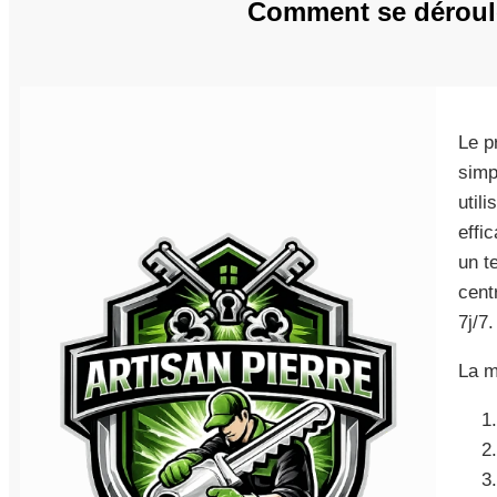
Comment se déroule
Le p
simp
util
effi
un t
cent
7j/7.
La m