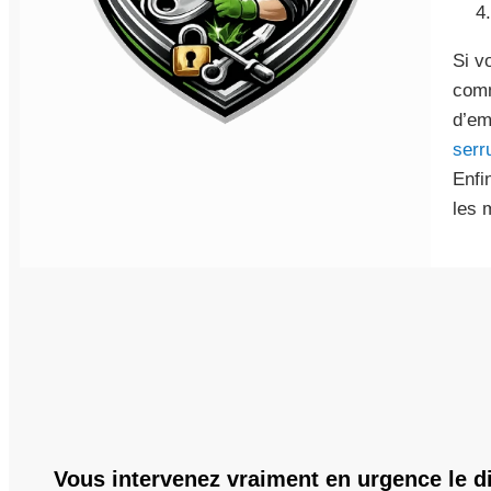
Si v
co
d’em
serr
Enfi
les 
Vous intervenez vraiment en urgence le 