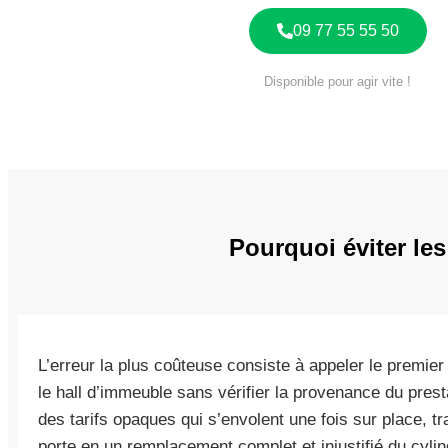
09 77 55 55 50
Disponible pour agir vite !
Pourquoi éviter le
L’erreur la plus coûteuse consiste à appeler le premie
le hall d’immeuble sans vérifier la provenance du pres
des tarifs opaques qui s’envolent une fois sur place, 
porte en un remplacement complet et injustifié du cyli