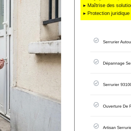
▸ Maîtrise des soluti
▸ Protection juridiqu
Serrurier Auto
Dépannage Serr
Serrurier 9310
Ouverture De P
Artisan Serruri