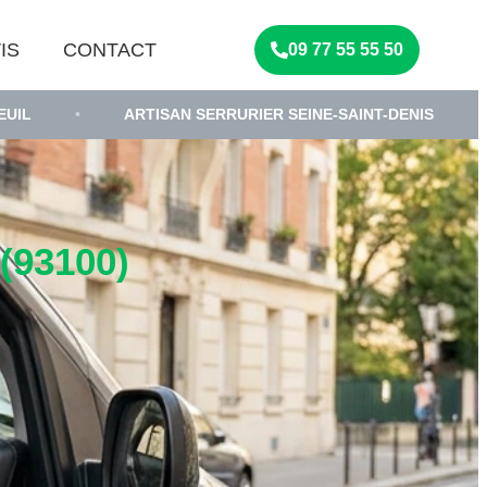
IS
CONTACT
09 77 55 55 50
ARTISAN SERRURIER SEINE-SAINT-DENIS
•
SERRURI
93100)