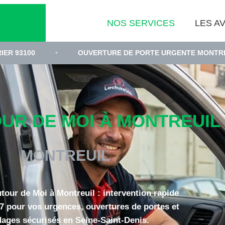
NOS SERVICES
LES AV
•
OUVERTURE DE PORTE URGENTE MONTREUIL
•
R DE MOI À MONTREUIL (
MONTREUIL
tour de Moi à Montreuil : intervention rapide
/7 pour vos urgences, ouvertures de portes et
dages sécurisés en Seine-Saint-Denis.