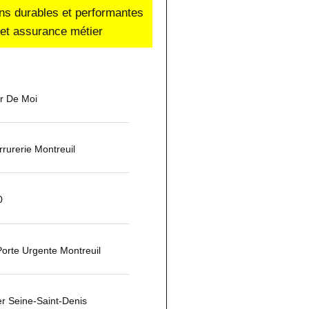
ons durables et performantes
e et assurance métier
ur De Moi
urerie Montreuil
0
orte Urgente Montreuil
er Seine-Saint-Denis