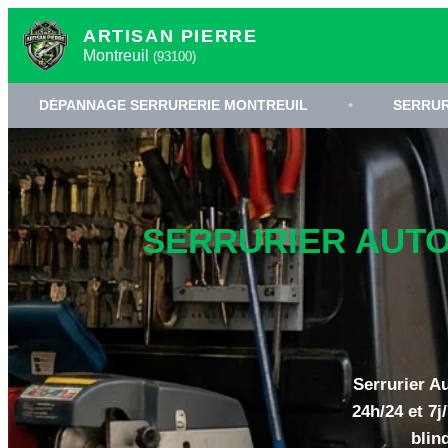
ARTISAN PIERRE
Montreuil
(93100)
GE SERRURERIE MONTREUIL
•
SERRURIER 93100
SERRURIER AUTOU
Serrurier Au
24h/24 et 7j
blin